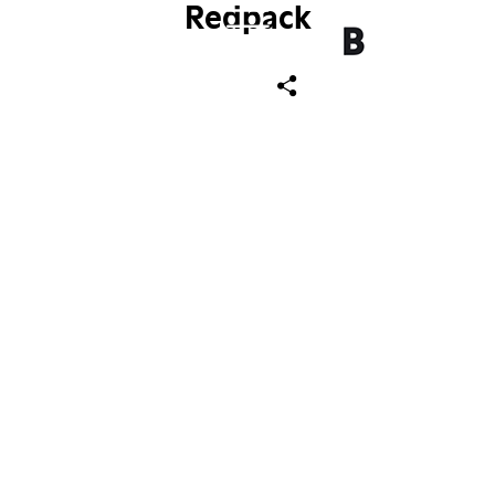
Redpack
ch