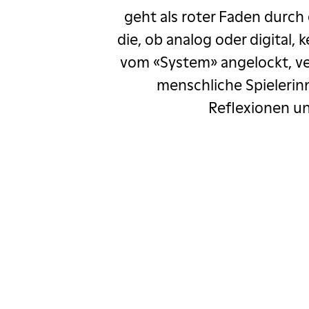
r
Oleg Mityaev
geht als roter Faden durch
die, ob analog oder digital
tric Heizmann
vom «System» angelockt, v
ys meets Purcell
menschliche Spielerinn
Reflexionen un
Rebellcomedy
Salim Samatou
Sgt. Pepper
 Go Wrong
ka
Rob Spence
ägeli ab