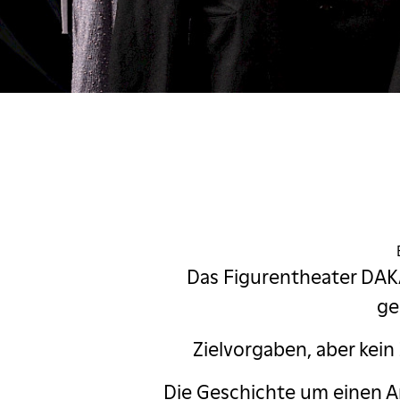
ascha Korf
c Comedy Festival
estival
Margaret Cho
Massimo
zio & Fabrizio
Das Figurentheater DAKA
d im Pfarrhaus
ge
ngekündigt
Zielvorgaben, aber kein 
My fair Lady
Die Geschichte um einen An