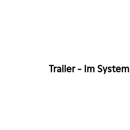
xed Show
ble Show
le Show Redpack
Comedy Tour
an Mickisch
Trailer - Im System
Stephan Sulke
 Gala Benefizevent
s!
SwissTour
ings - Invitation